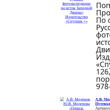
Поп
Про
По 
Рус
фот
ист
Дви
Изд
«Сп
126,
пор
978
А.В. Мо
Путевод
Артикул