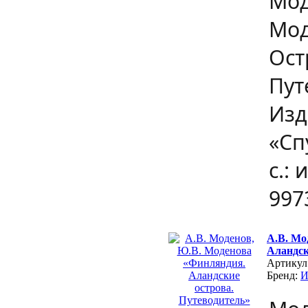
Мод
Мод
Ост
Пут
Изд
«Сп
с.: 
997
А.В. Мо
Аландск
Артикул
Бренд: