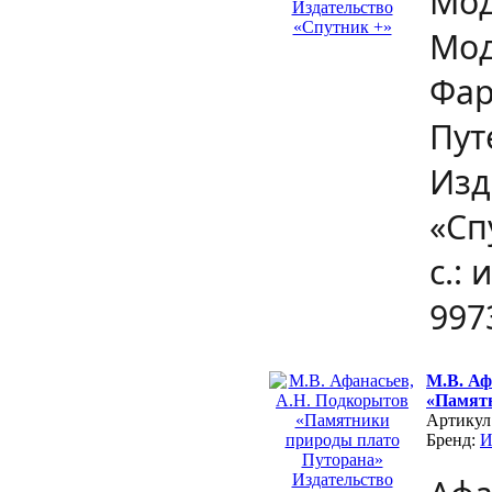
Мод
Мод
Фар
Пут
Изд
«Сп
с.: 
997
М.В. Аф
«Памятн
Артикул
Бренд: