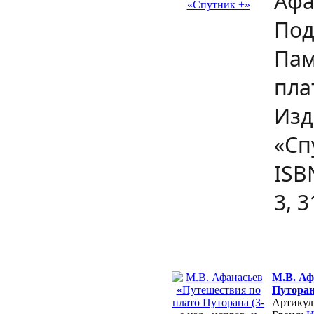
Афа
Под
Пам
пла
Изд
«Сп
ISB
3, 3
М.В. Аф
Путорана
Артикул