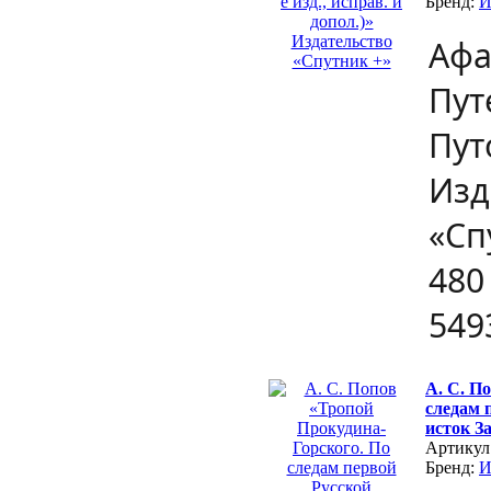
Бренд:
Афа
Пут
Пут
Изд
«Сп
480
549
А. С. П
следам 
исток З
Артикул
Бренд: