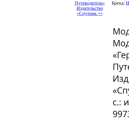
Бренд:
Мод
Мод
«Ге
Пут
Изд
«Сп
с.: 
997