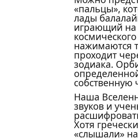
«пальцы», ко
лады балалай
играющий на 
космического
нажимаются то
проходит чер
зодиака. Орб
определенной
собственную 
Наша Вселенн
звуков и уче
расшифровать,
Хотя греческ
«слышали» на