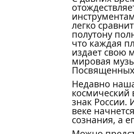
отождествляе
инструментам
легко сравнит
полутону пол
что каждая п
издает свою м
мировая музык
Посвященных
Недавно наша
космический в
знак России. 
веке начнетс
сознания, а е
Можно предст