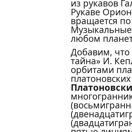
из рукавов Г
Рукаве Орион
вращается по
Музыкальные 
любом планет
Добавим, что
тайна» И. Ке
орбитами пла
платоновских 
Платоновски
многограннико
(восьмигранн
(двенадцатиг
(двадцатигра
пятью линиям