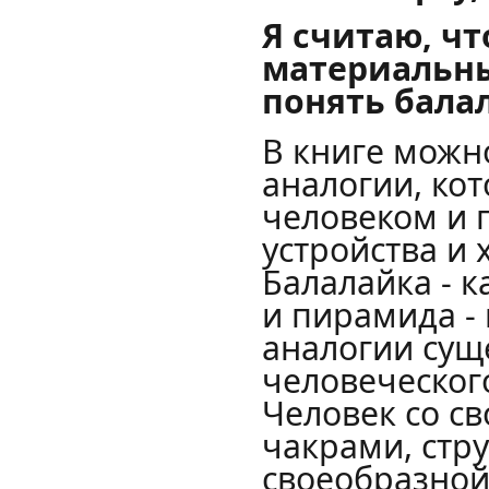
Я считаю, ч
материальны
понять бала
В книге можн
аналогии, ко
человеком и 
устройства и 
Балалайка - к
и пирамида - 
аналогии сущ
человеческог
Человек со с
чакрами, стру
своеобразной